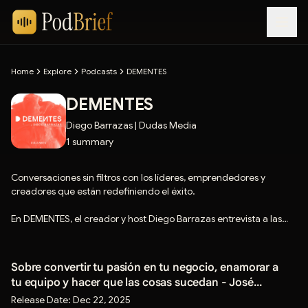
Home
Explore
Podcasts
DEMENTES
DEMENTES
Diego Barrazas | Dudas Media
1
summary
Conversaciones sin filtros con los líderes, emprendedores y
creadores que están redefiniendo el éxito.
En DEMENTES, el creador y host Diego Barrazas entrevista a las
mentes más inquietas del mundo de los negocios, la creatividad y
la innovación en Latinoamérica. A través de conversaciones
profundas y auténticas, conocerás las historias reales de quienes
Sobre convertir tu pasión en tu negocio, enamorar a
decidieron salirse del camino tradicional para construir empresas,
tu equipo y hacer que las cosas sucedan - José
proyectos y carreras con propósito.
Ignacio de Nicolás - 378
Release Date:
Dec 22, 2025