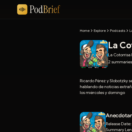
Home
Explore
Podcasts
L
La Co
La Cotorrisa
2
summaries
Ricardo Pérez y Slobotzky s
hablando de noticias extrañ
los miércoles y domingo
Anecdotari
Release Date
Summary Len