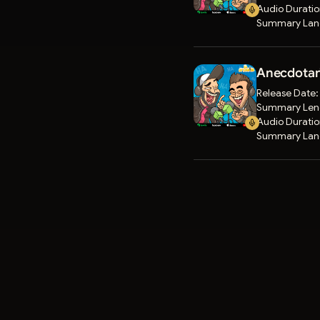
Audio Durati
Summary Lan
Anecdotari
Release Date
Summary Len
Audio Durati
Summary Lan