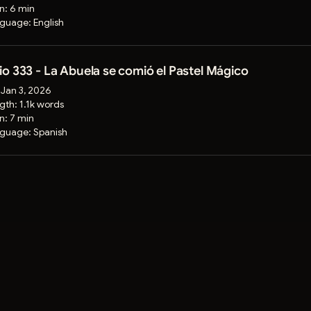
on:
6 min
guage:
English
o 333 - La Abuela se comió el Pastel Mágico
:
Jan 3, 2026
gth:
1.1k words
on:
7 min
guage:
Spanish