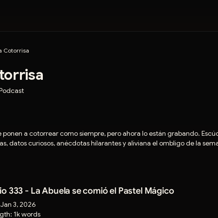
a Cotorrisa
torrisa
 Podcast
e ponen a cotorrear como siempre, pero ahora lo están grabando. Escúc
as, datos curiosos, anécdotas hilarantes y aliviana el ombligo de la se
o 333 - La Abuela se comió el Pastel Mágico
:
Jan 3, 2026
gth:
1k words